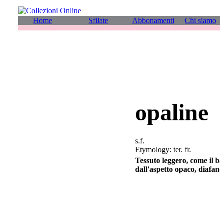
Home
Sfilate
Abbonamenti
Chi siamo
opaline
s.f.
Etymology: ter. fr.
Tessuto leggero, come il b
dall'aspetto opaco, diafa