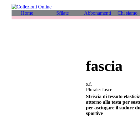
Home
Sfilate
Abbonamenti
Chi siamo
fascia
s.f.
Plurale: fasce
Striscia di tessuto elastic
attorno alla testa per sost
per asciugare il sudore du
sportive