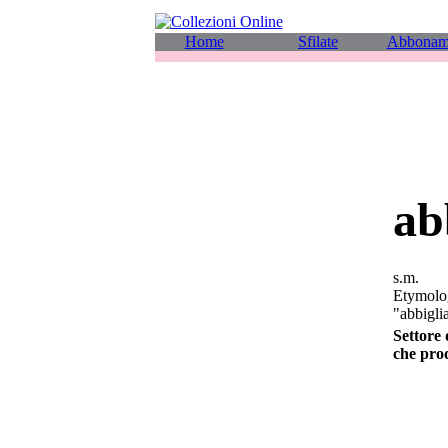
Home
Sfilate
Abbonam
ab
s.m.
Etymology
"abbigli
Settore 
che prod