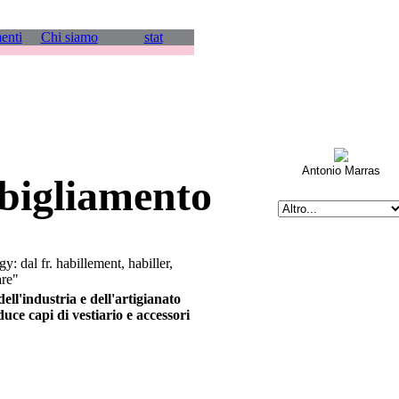
enti
Chi siamo
stat
Antonio Marras
bigliamento
: dal fr. habillement, habiller,
are"
dell'industria e dell'artigianato
uce capi di vestiario e accessori