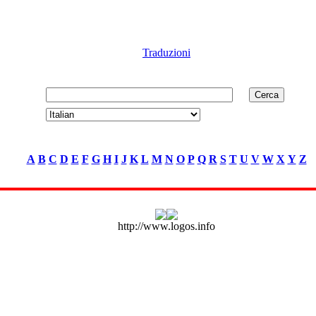
Traduzioni
A
B
C
D
E
F
G
H
I
J
K
L
M
N
O
P
Q
R
S
T
U
V
W
X
Y
Z
http://www.logos.info