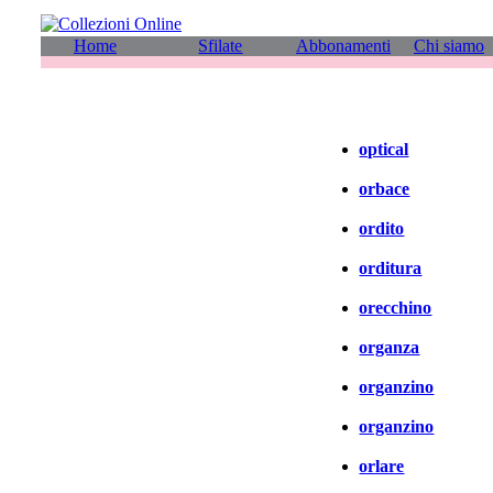
Home
Sfilate
Abbonamenti
Chi siamo
optical
orbace
ordito
orditura
orecchino
organza
organzino
organzino
orlare