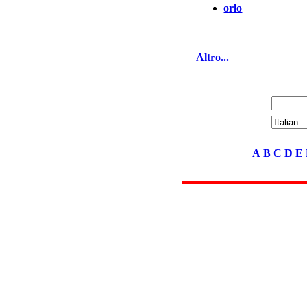
orlo
Altro...
A
B
C
D
E